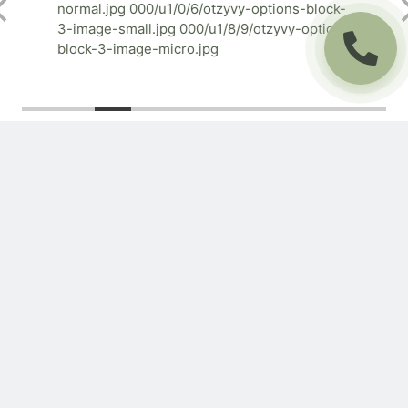
Є питання?
Замовляй
консультацію!